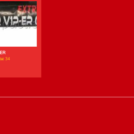
ER
u:
34