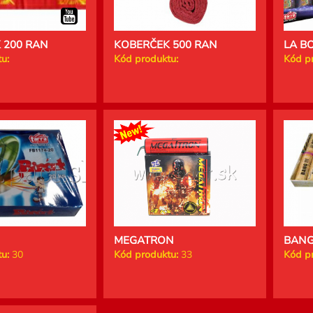
 200 RAN
KOBERČEK 500 RAN
LA B
u:
Kód produktu:
Kód p
MEGATRON
BAN
u:
30
Kód produktu:
33
Kód p