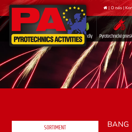
|
O nás
|
Kon
Ecofriendly
Pyrotechnické prie
BANG
SORTIMENT