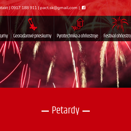
takt
|
0917 188 911
|
pact.sk@gmail.com
|
skumy
Georadarové prieskumy
Pyrotechnika a ohňostroje
Festival ohňostro
Petardy