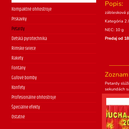
Popis:
Kompaktné ohňostroje
záblesková p
Prskavky
Kategória 2 
Petardy
NEC: 10 g
Predaj od 18
Detská pyrotechnika
Rímske sviece
Rakety
Fontány
Zoznam 
Guľové bomby
Petardy slúži
Konfety
sekundách sa
Profesionálne ohňostroje
Špeciálne efekty
Ostatné