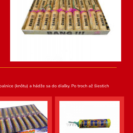
alnice (knôtu) a hádže sa do diaľky. Po troch až šiestich