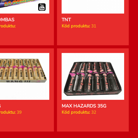
OMBAS
TNT
roduktu:
Kód produktu:
31
G
MAX HAZARDS 35G
roduktu:
39
Kód produktu:
32