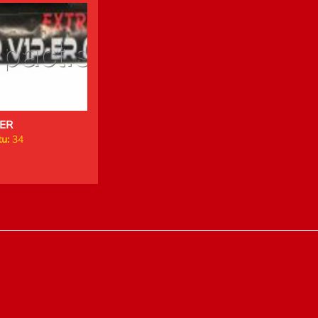
ER
u:
34