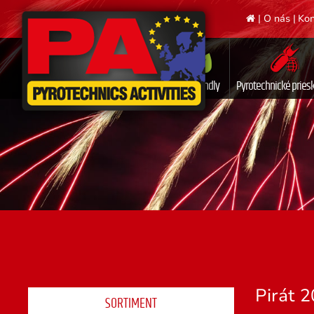
|
O nás
|
Kon
Ecofriendly
Pyrotechnické prie
Pirát 2
SORTIMENT