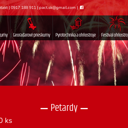
takt
|
0917 188 911
|
pact.sk@gmail.com
|
skumy
Georadarové prieskumy
Pyrotechnika a ohňostroje
Festival ohňostro
Petardy
0 ks