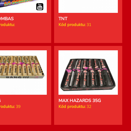
OMBAS
TNT
roduktu:
Kód produktu:
31
G
MAX HAZARDS 35G
roduktu:
39
Kód produktu:
32