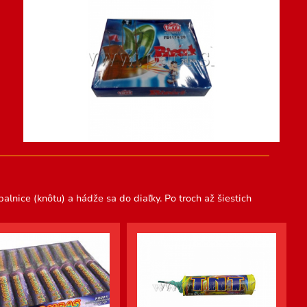
alnice (knôtu) a hádže sa do diaľky. Po troch až šiestich