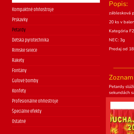
Popis:
Kompaktné ohňostroje
záblesková p
Prskavky
20 ks v balen
Petardy
Kategória F2
NEC: 3g
Detská pyrotechnika
Predaj od 18
Rímske sviece
Rakety
Fontány
Zoznam 
Guľové bomby
Petardy slúži
Konfety
sekundách sa
Profesionálne ohňostroje
Špeciálne efekty
Ostatné