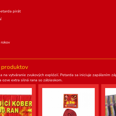
etarda pirát
í
 rokov
produktov
a na vytváranie zvukových explózií. Petarda sa iniciuje zapálením záp
 ozve extra silná rana so zábleskom.