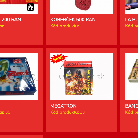
 200 RAN
KOBERČEK 500 RAN
LA B
u:
Kód produktu:
Kód p
MEGATRON
BAN
u:
30
Kód produktu:
33
Kód p