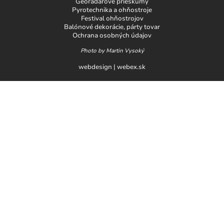
Georadarové prieskumy
Pyrotechnika a ohňostroje
Festival ohňostrojov
Balónové dekorácie, párty tovar
Ochrana osobných údajov
Photo by Martin Vysoký
webdesign
|
webex.sk