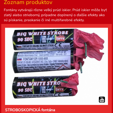
Zoznam produktov
Fontány vytvárajú rôzne veľký prúd iskier. Prúd iskier môže byť
zlatý alebo strieborný, prípadne doplnený o ďalšie efekty ako
sú pískanie, praskanie či iné multifarebné efekty.
STROBOSKOPICKÁ fontána