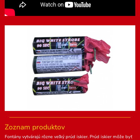
Zoznam produktov
Fontány vytvárajú rôzne veľký prúd iskier. Prúd iskier môže byť