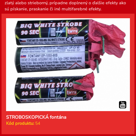
zlatý alebo strieborný, prípadne doplnený o ďalšie efekty ako
sú pískanie, praskanie či iné multifarebné efekty.
STROBOSKOPICKÁ fontána
Kód produktu:
54