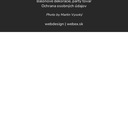
Balónové dekorácie, párty tovar
Ochrana osobných údajov
Photo by Martin Vysoký
webdesign
|
webex.sk