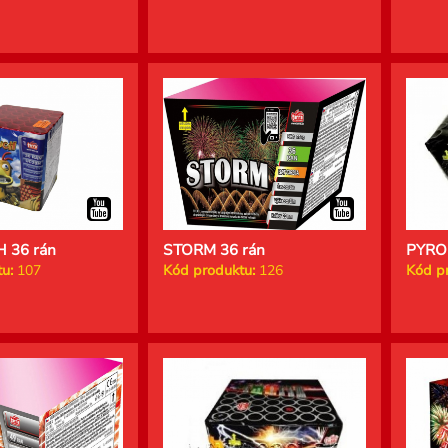
 36 rán
STORM 36 rán
PYRO
u:
107
Kód produktu:
126
Kód p