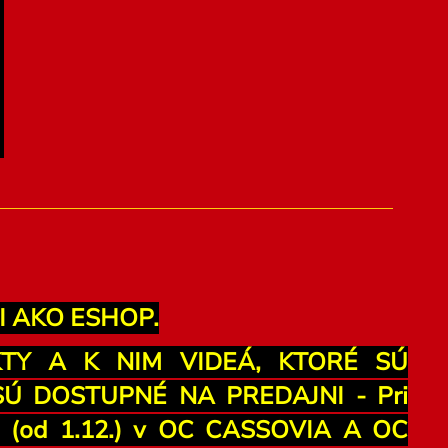
I AKO ESHOP.
KTY A K NIM VIDEÁ, KTORÉ SÚ
 DOSTUPNÉ NA PREDAJNI - Pri
ku (od 1.12.) v OC CASSOVIA A OC