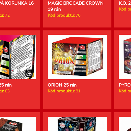
Á KORUNKA 16
MAGIC BROCADE CROWN
K.O. 
19 rán
Kód p
u:
72
Kód produktu:
76
5 rán
ORION 25 rán
PYRO
u:
83
Kód produktu:
81
Kód p