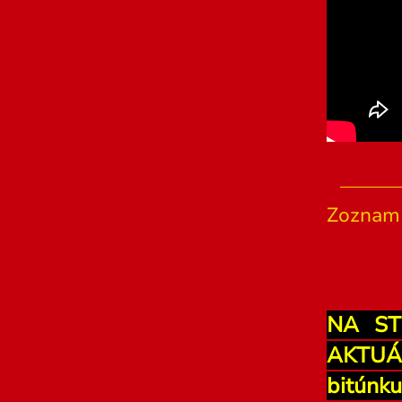
Zoznam 
NA ST
AKTUÁ
bitúnk