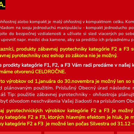
A.
hňostroj alebo kompakt je malý ohňostroj v kompaktnom celku. Kom
ľadom na svoju jednoduchú manipuláciu - kompakt jednoducho polo
pite do bezpečnej vzdialenosti a užívate si sled viacerých po seb
pevniť napr. medzi dva kamene, aby sa predišlo ich prípadnému pr
azníci, p
r
odukty zábavnej pyotechniky kategórie F2 a F3 sú 
vnej pyrotechniky cez eshop zo zákona nie je možný.
e prodkty kategórie F1, F2, a F3 Vám radi predáme v naš
máme otvorenú CELOROČNE.
to výrobkov od 1.januára do 30.novembra je možný len so
d plánovaným použitím. Príslušný Obecný úrad následne r
náš Tip: použitie zábavnej pyrotechniky - ohňostroja plán
 byť dôvodom neschválenia Vašej žiadosti na príslušnom Ob
aj pyrotechnických výrobkov kategórie F2 a F3 je možný
ky kategórie F2 a F3, ktorých hlavným efektom je hluk, je 
y kategórie F2 a F3 je možné len počas Silvestra od 31.12 – 1