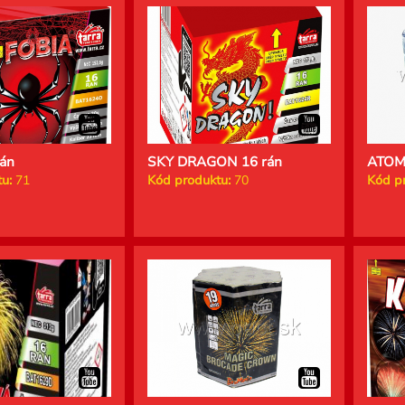
án
SKY DRAGON 16 rán
ATOMI
u:
71
Kód produktu:
70
Kód p