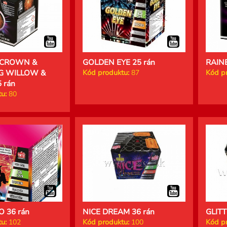
 CROWN &
GOLDEN EYE 25 rán
RAIN
G WILLOW &
Kód produktu:
87
Kód p
 rán
u:
80
 36 rán
NICE DREAM 36 rán
GLITT
u:
102
Kód produktu:
100
Kód p