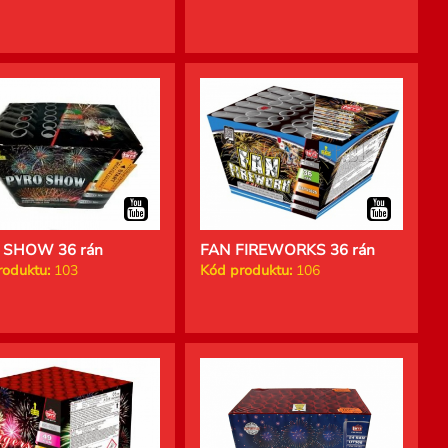
 SHOW 36 rán
FAN FIREWORKS 36 rán
roduktu:
103
Kód produktu:
106