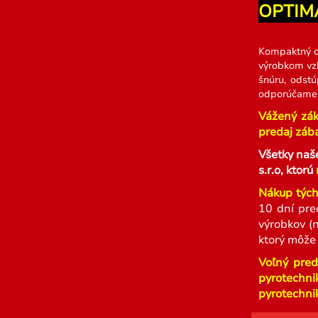
OPTIM
Kompaktný o
výrobkom vzh
šnúru, odstú
odporúčame u
Vážený zák
predaj zába
Všetky naš
s.r.o, ktorú
Nákup tých
10 dní pre
výrobkov (
ktorý môže
Voľný pred
pyrotechni
pyrotechnik