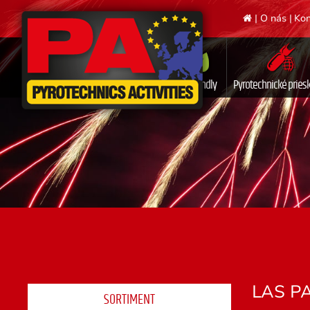
|
O nás
|
Kon
Ecofriendly
Pyrotechnické prie
LAS PA
SORTIMENT