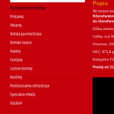
Popis:
Kompaktné ohňostroje
96 ranový ko
Rôznofarebné
Prskavky
do rôznofar
Petardy
Dĺžka efektu:
Detská pyrotechnika
Výška: cca 5
Rímske sviece
Priermer: 2
Rakety
NEC: 971,8 
Kategória F3
Fontány
Predaj od 21
Guľové bomby
Konfety
Profesionálne ohňostroje
Špeciálne efekty
Ostatné