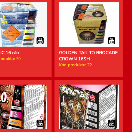
C 16 rán
GOLDEN TAIL TO BROCADE
roduktu:
70
CROWN 16SH
Kód produktu:
72