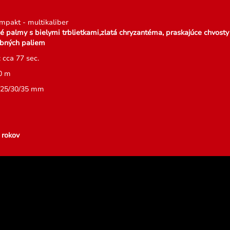
mpakt - multikaliber
 palmy s bielymi trblietkami,zlatá chryzantéma, praskajúce chvosty
ebných paliem
 cca 77 sec.
0 m
0/25/30/35 mm
g
 rokov