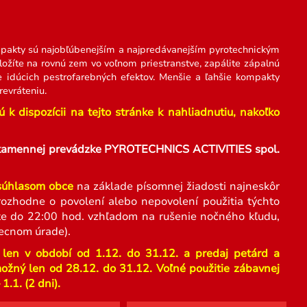
pakty sú najobľúbenejším a najpredávanejším pyrotechnickým
žíte na rovnú zem vo voľnom priestranstve, zapálite zápalnú
e idúcich pestrofarebných efektov. Menšie a ľahšie kompakty
evráteniu.
k dispozícii na tejto stránke k nahliadnutiu, nakoľko
ej kamennej prevádzke PYROTECHNICS ACTIVITIES spol.
 súhlasom obce
na základe písomnej žiadosti najneskôr
ozhodne o povolení alebo nepovolení použitia týchto
ujte do 22:00 hod. vzhľadom na rušenie nočného kľudu,
ecnom úrade).
 len v období od 1.12. do 31.12. a predaj petárd a
možný len od 28.12. do 31.12. Voľné použitie zábavnej
.1. (2 dni).