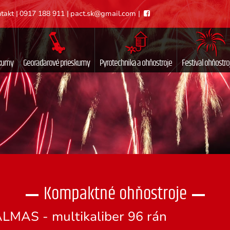
takt
|
0917 188 911
|
pact.sk@gmail.com
|
skumy
Georadarové prieskumy
Pyrotechnika a ohňostroje
Festival ohňostro
Kompaktné ohňostroje
LMAS - multikaliber 96 rán