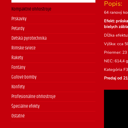
Popis:
Kompaktné ohňostroje
64 ranový ko
Prskavky
Efekt:
práska
bielych zábl
Petardy
Dĺžka efektu:
Detská pyrotechnika
Výška: cca 5
Rímske sviece
Priermer: 2
Rakety
NEC: 614,4 
Fontány
Kategória F3
Guľové bomby
Predaj od 21
Konfety
Profesionálne ohňostroje
Špeciálne efekty
Ostatné