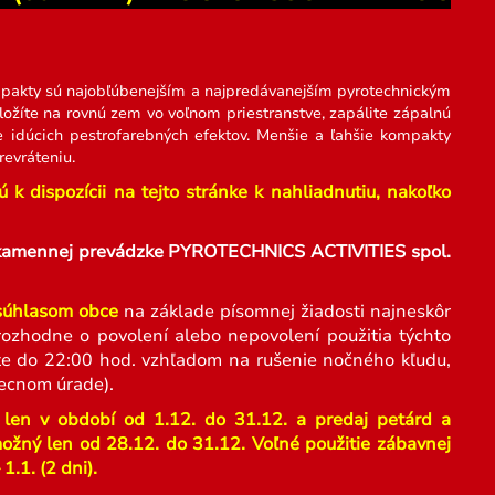
pakty sú najobľúbenejším a najpredávanejším pyrotechnickým
žíte na rovnú zem vo voľnom priestranstve, zapálite zápalnú
e idúcich pestrofarebných efektov. Menšie a ľahšie kompakty
evráteniu.
k dispozícii na tejto stránke k nahliadnutiu, nakoľko
ej kamennej prevádzke PYROTECHNICS ACTIVITIES spol.
 súhlasom obce
na základe písomnej žiadosti najneskôr
ozhodne o povolení alebo nepovolení použitia týchto
ujte do 22:00 hod. vzhľadom na rušenie nočného kľudu,
ecnom úrade).
 len v období od 1.12. do 31.12. a predaj petárd a
možný len od 28.12. do 31.12. Voľné použitie zábavnej
.1. (2 dni).