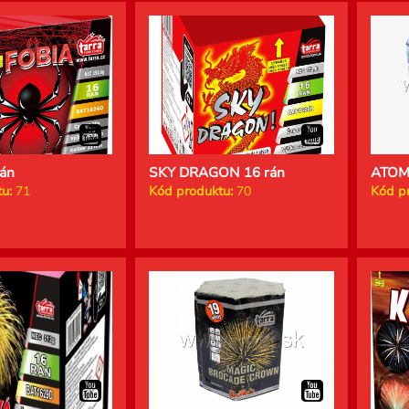
án
SKY DRAGON 16 rán
ATOMI
u:
71
Kód produktu:
70
Kód p