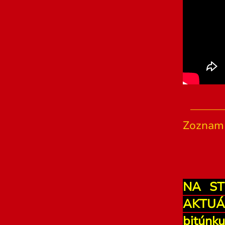
Zoznam 
NA ST
AKTUÁ
bitúnk