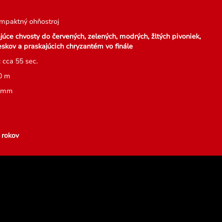
mpaktný ohňostroj
júce chvosty do červených, zelených, modrých, žltých pivoniek,
eskov a praskajúcich chryzantém vo finále
 cca 55 sec.
0 m
3 mm
g
 rokov