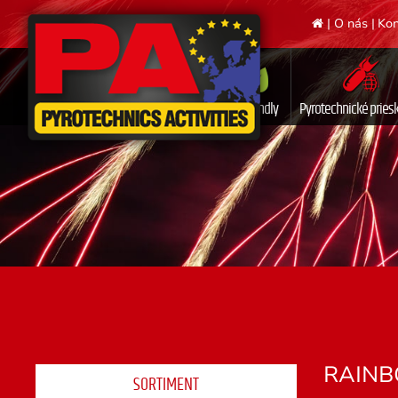
|
O nás
|
Kon
Ecofriendly
Pyrotechnické prie
RAINB
SORTIMENT