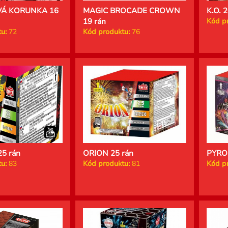
Á KORUNKA 16
MAGIC BROCADE CROWN
K.O. 
19 rán
Kód p
u:
72
Kód produktu:
76
5 rán
ORION 25 rán
PYRO
u:
83
Kód produktu:
81
Kód p