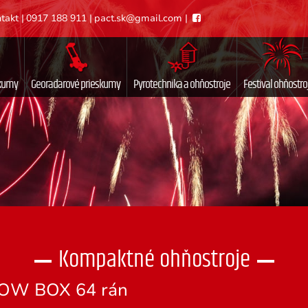
takt
|
0917 188 911
|
pact.sk@gmail.com
|
skumy
Georadarové prieskumy
Pyrotechnika a ohňostroje
Festival ohňostro
Kompaktné ohňostroje
OW BOX 64 rán