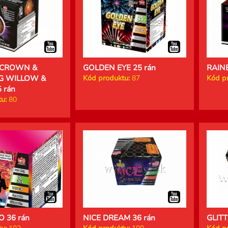
 CROWN &
GOLDEN EYE 25 rán
RAIN
G WILLOW &
Kód produktu:
87
Kód p
 rán
u:
80
 36 rán
NICE DREAM 36 rán
GLITT