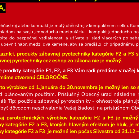
A.
hňostroj alebo kompakt je malý ohňostroj v kompaktnom celku. Kom
ľadom na svoju jednoduchú manipuláciu - kompakt jednoducho polo
pite do bezpečnej vzdialenosti a užívate si sled viacerých po seb
pevniť napr. medzi dva kamene, aby sa predišlo ich prípadnému pr
azníci, p
r
odukty zábavnej pyotechniky kategórie F2 a F3 sú 
vnej pyrotechniky cez eshop zo zákona nie je možný.
e prodkty kategórie F1, F2, a F3 Vám radi predáme v naš
máme otvorenú CELOROČNE.
to výrobkov od 1.januára do 30.novembra je možný len so
d plánovaným použitím. Príslušný Obecný úrad následne r
náš Tip: použitie zábavnej pyrotechniky - ohňostroja plán
 byť dôvodom neschválenia Vašej žiadosti na príslušnom Ob
aj pyrotechnických výrobkov kategórie F2 a F3 je možný
ky kategórie F2 a F3, ktorých hlavným efektom je hluk, je 
y kategórie F2 a F3 je možné len počas Silvestra od 31.12 – 1