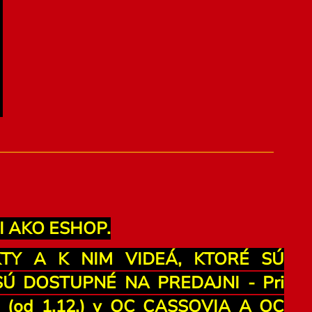
I AKO ESHOP.
KTY A K NIM VIDEÁ, KTORÉ SÚ
 DOSTUPNÉ NA PREDAJNI - Pri
ku (od 1.12.) v OC CASSOVIA A OC