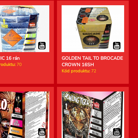
C 16 rán
GOLDEN TAIL TO BROCADE
roduktu:
70
CROWN 16SH
Kód produktu:
72