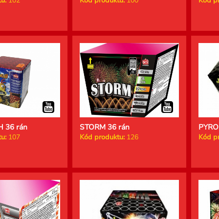
u:
102
Kód produktu:
100
Kód p
 36 rán
STORM 36 rán
PYRO
u:
107
Kód produktu:
126
Kód p