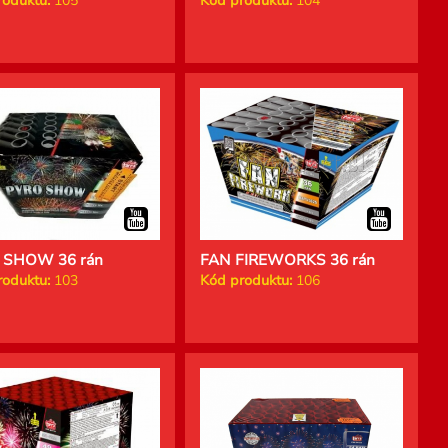
roduktu:
105
Kód produktu:
104
 SHOW 36 rán
FAN FIREWORKS 36 rán
roduktu:
103
Kód produktu:
106