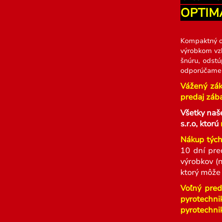
OPTIM
Kompaktný o
výrobkom vzh
šnúru, odstú
odporúčame u
Vážený zák
predaj zába
Všetky naš
s.r.o, ktorú
Nákup tých
10 dní pre
výrobkov (
ktorý môže
Voľný pred
pyrotechni
pyrotechnik