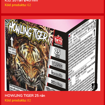
K.O. 20 rán Ø45 mm
Kód produktu:
62
HOWLING TIGER 25 rán
Kód produktu:
82