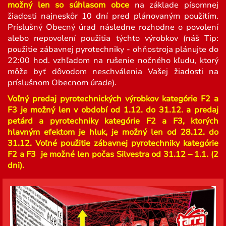
možný len so súhlasom obce
na základe písomnej
žiadosti najneskôr 10 dní pred plánovaným použitím.
Príslušný Obecný úrad následne rozhodne o povolení
alebo nepovolení použitia týchto výrobkov (náš Tip:
použitie zábavnej pyrotechniky - ohňostroja plánujte do
22:00 hod. vzhľadom na rušenie nočného kľudu, ktorý
môže byť dôvodom neschválenia Vašej žiadosti na
príslušnom Obecnom úrade).
Voľný predaj pyrotechnických výrobkov kategórie F2 a
F3 je možný len v období od 1.12. do 31.12. a predaj
petárd a pyrotechniky kategórie F2 a F3, ktorých
hlavným efektom je hluk, je možný len od 28.12. do
31.12. Voľné použitie zábavnej pyrotechniky kategórie
F2 a F3 je možné len počas Silvestra od 31.12 – 1.1. (2
dni).