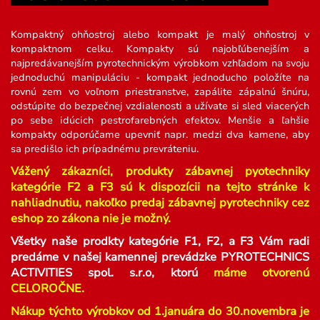
Kompaktný ohňostroj alebo kompakt je malý ohňostroj v
kompaktnom celku. Kompakty sú najobľúbenejším a
najpredávanejším pyrotechnickým výrobkom vzhľadom na svoju
jednoduchú manipuláciu - kompakt jednoducho položíte na
rovnú zem vo voľnom priestranstve, zapálite zápalnú šnúru,
odstúpite do bezpečnej vzdialenosti a užívate si sled viacerých
po sebe idúcich pestrofarebných efektov. Menšie a ľahšie
kompakty odporúčame upevniť napr. medzi dva kamene, aby
sa predišlo ich prípadnému prevráteniu.
Vážený zákazníci, p
r
odukty zábavnej pyotechniky
kategórie F2 a F3 sú k dispozícii na tejto stránke k
nahliadnutiu, nakoľko predaj zábavnej pyrotechniky cez
eshop zo zákona nie je možný.
Všetky naše prodkty kategórie F1, F2, a F3 Vám radi
predáme v našej kamennej prevádzke PYROTECHNICS
ACTIVITIES spol. s.r.o, ktorú
máme otvorenú
CELOROČNE.
Nákup týchto výrobkov od 1.januára do 30.novembra je