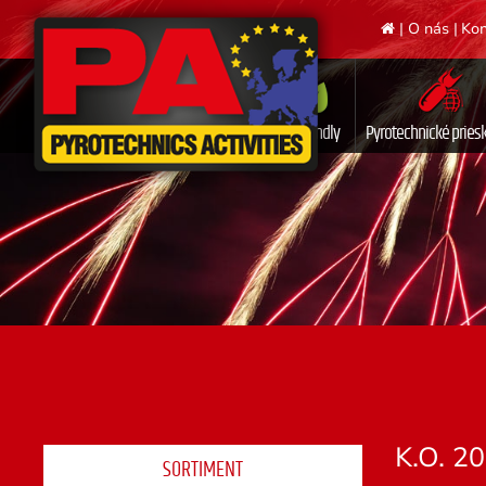
|
O nás
|
Kon
Ecofriendly
Pyrotechnické prie
K.O. 2
SORTIMENT