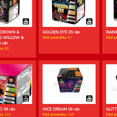
 CROWN &
GOLDEN EYE 25 rán
RAIN
G WILLOW &
Kód produktu:
87
Kód p
 rán
u:
80
 36 rán
NICE DREAM 36 rán
GLITT
u:
102
Kód produktu:
100
Kód p