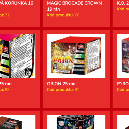
Á KORUNKA 16
MAGIC BROCADE CROWN
K.O. 
19 rán
Kód p
u:
72
Kód produktu:
76
5 rán
ORION 25 rán
PYRO
u:
83
Kód produktu:
81
Kód p