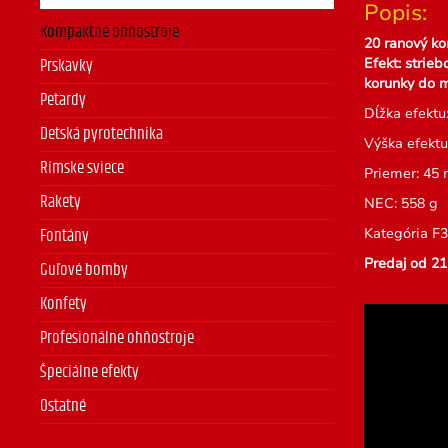
Popis:
Kompaktné ohňostroje
20 ranový k
Efekt: strieb
Prskavky
korunky do m
Petardy
Dĺžka efektu:
Detská pyrotechnika
Výška efektu
Rímske sviece
Priemer: 45
Rakety
NEC: 558 g
Kategória F3
Fontány
Predaj od 21
Guľové bomby
Konfety
Profesionálne ohňostroje
Špeciálne efekty
Ostatné