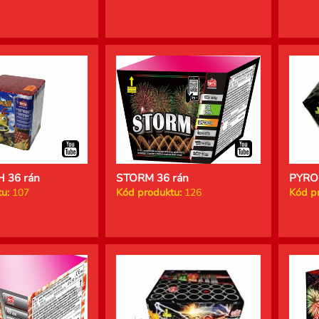
 36 rán
STORM 36 rán
PYRO
u:
107
Kód produktu:
126
Kód p