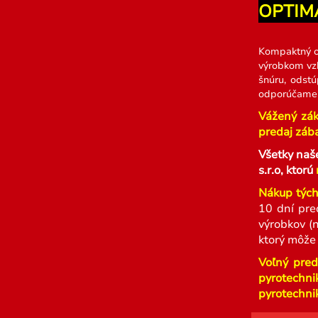
OPTIM
Kompaktný o
výrobkom vzh
šnúru, odstú
odporúčame u
Vážený zák
predaj zába
Všetky naš
s.r.o, ktorú
Nákup tých
10 dní pre
výrobkov (
ktorý môže
Voľný pred
pyrotechni
pyrotechnik