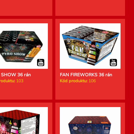
 SHOW 36 rán
FAN FIREWORKS 36 rán
roduktu:
103
Kód produktu:
106