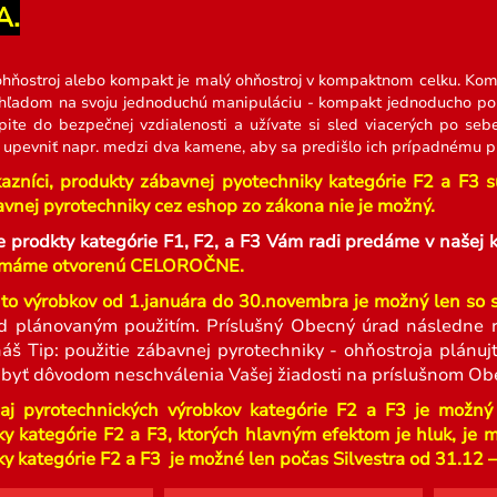
A.
hňostroj alebo kompakt je malý ohňostroj v kompaktnom celku. Kom
ľadom na svoju jednoduchú manipuláciu - kompakt jednoducho polo
pite do bezpečnej vzdialenosti a užívate si sled viacerých po seb
pevniť napr. medzi dva kamene, aby sa predišlo ich prípadnému pr
azníci, p
r
odukty zábavnej pyotechniky kategórie F2 a F3 sú 
vnej pyrotechniky cez eshop zo zákona nie je možný.
e prodkty kategórie F1, F2, a F3 Vám radi predáme v naš
máme otvorenú CELOROČNE.
to výrobkov od 1.januára do 30.novembra je možný len so
d plánovaným použitím. Príslušný Obecný úrad následne r
náš Tip: použitie zábavnej pyrotechniky - ohňostroja plán
 byť dôvodom neschválenia Vašej žiadosti na príslušnom Ob
aj pyrotechnických výrobkov kategórie F2 a F3 je možný
ky kategórie F2 a F3, ktorých hlavným efektom je hluk, je 
y kategórie F2 a F3 je možné len počas Silvestra od 31.12 – 1