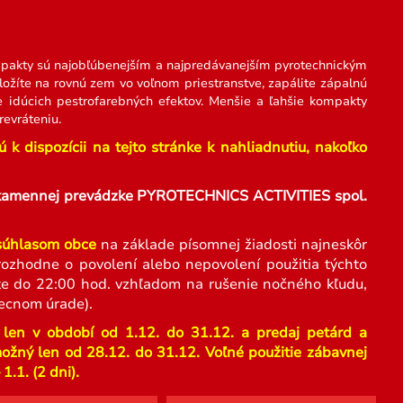
pakty sú najobľúbenejším a najpredávanejším pyrotechnickým
žíte na rovnú zem vo voľnom priestranstve, zapálite zápalnú
e idúcich pestrofarebných efektov. Menšie a ľahšie kompakty
evráteniu.
k dispozícii na tejto stránke k nahliadnutiu, nakoľko
ej kamennej prevádzke PYROTECHNICS ACTIVITIES spol.
 súhlasom obce
na základe písomnej žiadosti najneskôr
ozhodne o povolení alebo nepovolení použitia týchto
ujte do 22:00 hod. vzhľadom na rušenie nočného kľudu,
ecnom úrade).
 len v období od 1.12. do 31.12. a predaj petárd a
možný len od 28.12. do 31.12. Voľné použitie zábavnej
.1. (2 dni).