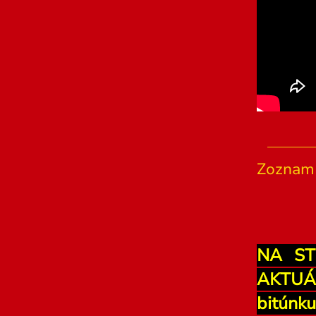
Zoznam 
NA ST
AKTUÁ
bitúnk