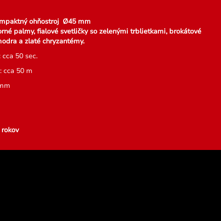
ompaktný ohňostroj Ø45 mm
orné palmy, fialové svetličky so zelenými trblietkami, brokátové
odra a zlaté chryzantémy.
 cca 50 sec.
: cca 50 m
 mm
 rokov