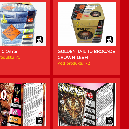
C 16 rán
GOLDEN TAIL TO BROCADE
roduktu:
70
CROWN 16SH
Kód produktu:
72