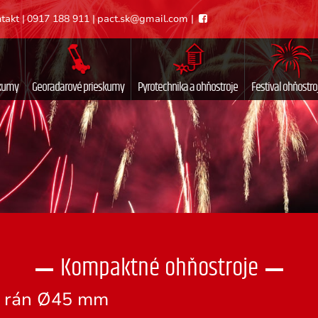
takt
|
0917 188 911
|
pact.sk@gmail.com
|
skumy
Georadarové prieskumy
Pyrotechnika a ohňostroje
Festival ohňostro
Kompaktné ohňostroje
0 rán Ø45 mm