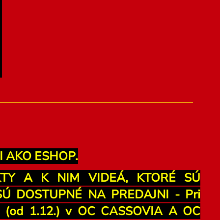
I AKO ESHOP.
KTY A K NIM VIDEÁ, KTORÉ SÚ
 DOSTUPNÉ NA PREDAJNI - Pri
ku (od 1.12.) v OC CASSOVIA A OC