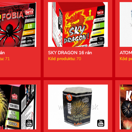
án
SKY DRAGON 16 rán
ATOMI
u:
71
Kód produktu:
70
Kód p