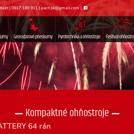
takt
|
0917 188 911
|
pact.sk@gmail.com
|
skumy
Georadarové prieskumy
Pyrotechnika a ohňostroje
Festival ohňostro
Kompaktné ohňostroje
ATTERY 64 rán