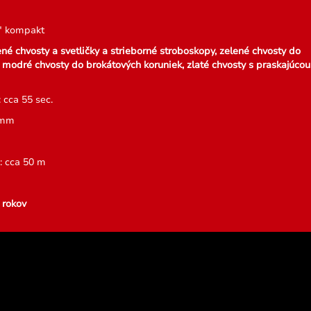
Z" kompakt
né chvosty a svetličky a strieborné stroboskopy, zelené chvosty do
, modré chvosty do brokátových koruniek, zlaté chvosty s praskajúcou
 cca 55 sec.
 mm
: cca 50 m
 rokov