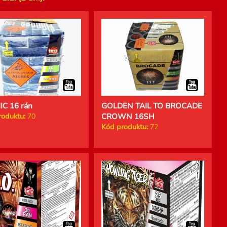
C 16 rán
GOLDEN TAIL TO BROCADE
roduktu:
70
CROWN 16SH
Kód produktu:
72