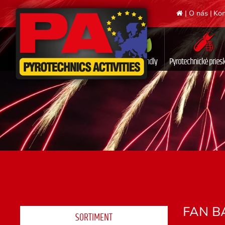
|
O nás
|
Kon
Ecofriendly
Pyrotechnické prie
FAN B
SORTIMENT