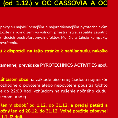
ku (od 1.12.) v OC CASSOVIA A OC
pakty sú najobľúbenejším a najpredávanejším pyrotechnickým
žíte na rovnú zem vo voľnom priestranstve, zapálite zápalnú
e idúcich pestrofarebných efektov. Menšie a ľahšie kompakty
evráteniu.
k dispozícii na tejto stránke k nahliadnutiu, nakoľko
ej kamennej prevádzke PYROTECHNICS ACTIVITIES spol.
 súhlasom obce
na základe písomnej žiadosti najneskôr
ozhodne o povolení alebo nepovolení použitia týchto
ujte do 22:00 hod. vzhľadom na rušenie nočného kľudu,
ecnom úrade).
 len v období od 1.12. do 31.12. a predaj petárd a
možný len od 28.12. do 31.12. Voľné použitie zábavnej
.1. (2 dni).