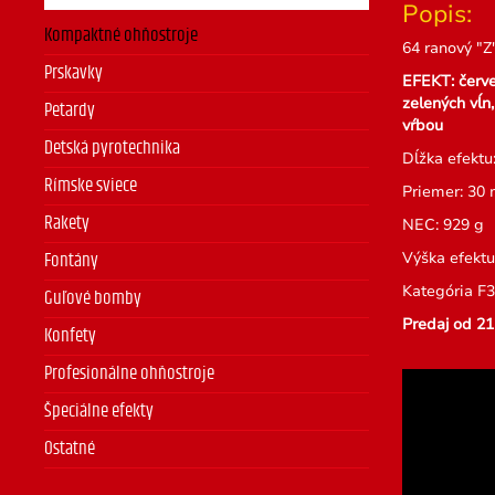
Popis:
Kompaktné ohňostroje
64 ranový "
Prskavky
EFEKT: červe
zelených vĺn
Petardy
vŕbou
Detská pyrotechnika
Dĺžka efektu:
Rímske sviece
Priemer: 30
Rakety
NEC: 929 g
Výška efektu
Fontány
Kategória F3
Guľové bomby
Predaj od 21
Konfety
Profesionálne ohňostroje
Špeciálne efekty
Ostatné