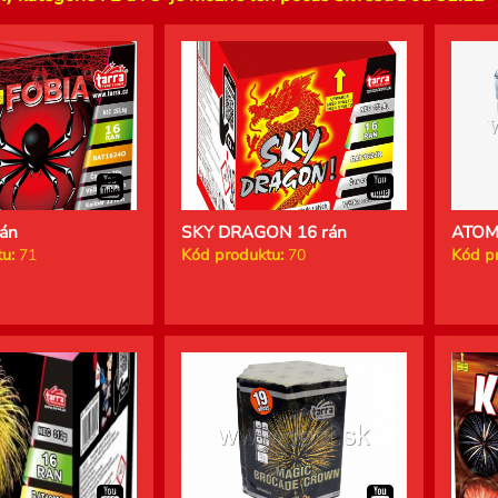
án
SKY DRAGON 16 rán
ATOMI
u:
71
Kód produktu:
70
Kód p