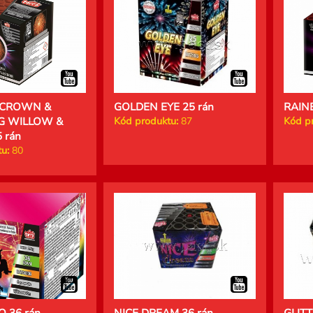
 CROWN &
GOLDEN EYE 25 rán
RAIN
G WILLOW &
Kód produktu:
87
Kód p
 rán
u:
80
 36 rán
NICE DREAM 36 rán
GLITT