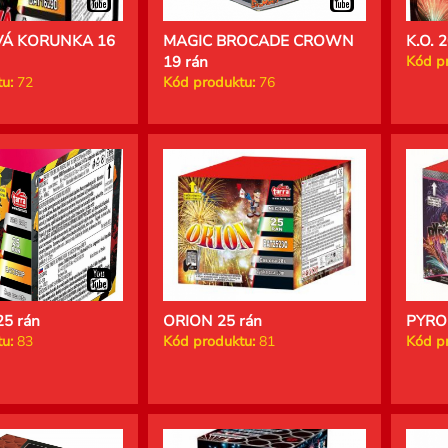
Á KORUNKA 16
MAGIC BROCADE CROWN
K.O. 
19 rán
Kód p
u:
72
Kód produktu:
76
5 rán
ORION 25 rán
PYRO
u:
83
Kód produktu:
81
Kód p