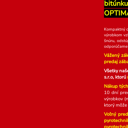
bitúnk
OPTIM
Kompaktný o
výrobkom vzh
šnúru, odstú
odporúčame u
Vážený zák
predaj zába
Všetky naš
s.r.o, ktorú
Nákup tých
10 dní pre
výrobkov (
ktorý môže
Voľný pred
pyrotechni
pyrotechnik