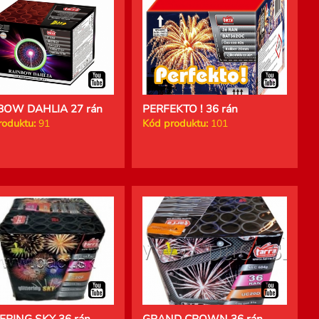
BOW DAHLIA 27 rán
PERFEKTO ! 36 rán
roduktu:
91
Kód produktu:
101
ERING SKY 36 rán
GRAND CROWN 36 rán