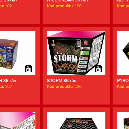
u:
102
Kód produktu:
100
Kód p
 36 rán
STORM 36 rán
PYRO
u:
107
Kód produktu:
126
Kód p