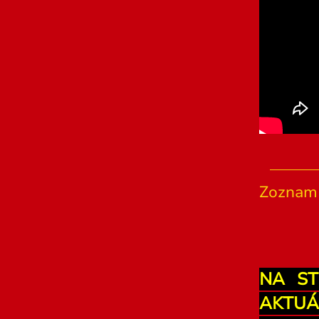
Zoznam 
NA ST
AKTUÁ