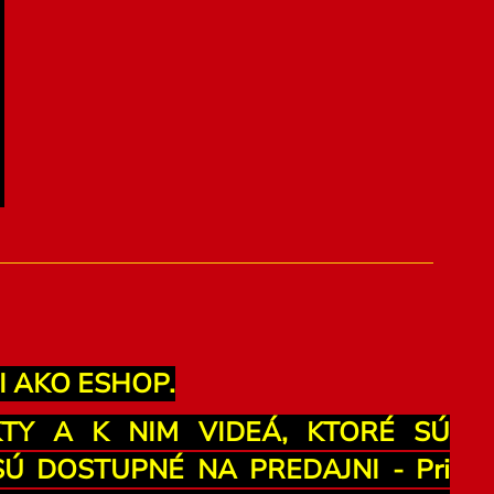
I AKO ESHOP.
KTY A K NIM VIDEÁ, KTORÉ SÚ
 DOSTUPNÉ NA PREDAJNI - Pri