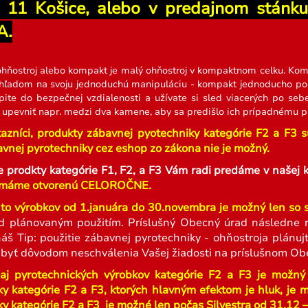
u 11 Košice, alebo v predajnom stán
A.
hňostroj alebo kompakt je malý ohňostroj v kompaktnom celku. Kom
ľadom na svoju jednoduchú manipuláciu - kompakt jednoducho polo
pite do bezpečnej vzdialenosti a užívate si sled viacerých po seb
pevniť napr. medzi dva kamene, aby sa predišlo ich prípadnému pr
azníci, p
r
odukty zábavnej pyotechniky kategórie F2 a F3 sú 
vnej pyrotechniky cez eshop zo zákona nie je možný.
e prodkty kategórie F1, F2, a F3 Vám radi predáme v naš
máme otvorenú CELOROČNE.
to výrobkov od 1.januára do 30.novembra je možný len so
d plánovaným použitím. Príslušný Obecný úrad následne r
náš Tip: použitie zábavnej pyrotechniky - ohňostroja plán
 byť dôvodom neschválenia Vašej žiadosti na príslušnom Ob
aj pyrotechnických výrobkov kategórie F2 a F3 je možný
ky kategórie F2 a F3, ktorých hlavným efektom je hluk, je 
y kategórie F2 a F3 je možné len počas Silvestra od 31.12 – 1